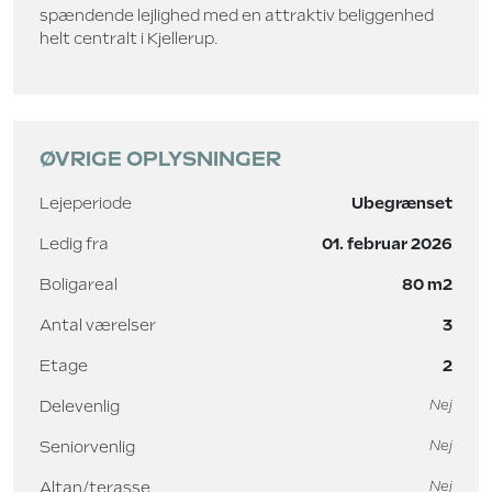
spændende
lejlighed med en attraktiv beliggenhed
helt centralt i Kjellerup.
ØVRIGE OPLYSNINGER
Lejeperiode
Ubegrænset
Ledig fra
01. februar 2026
Boligareal
80 m2
Antal værelser
3
Etage
2
Delevenlig
Nej
Seniorvenlig
Nej
Altan/terasse
Nej