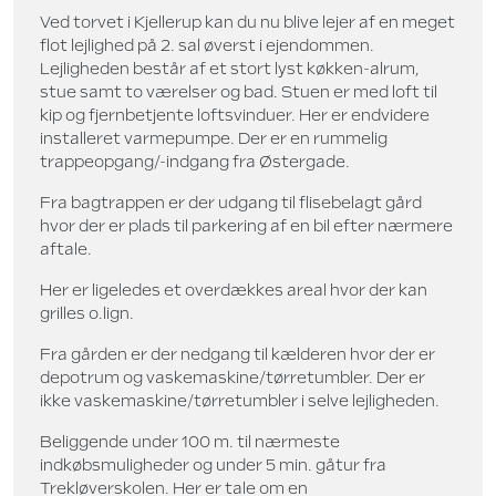
Ved torvet i Kjellerup kan du nu blive lejer af en meget
flot lejlighed på 2. sal øverst i ejendommen.
Lejligheden består af et stort lyst køkken-alrum,
stue samt to værelser og bad. Stuen er med loft til
kip og fjernbetjente loftsvinduer. Her er endvidere
installeret varmepumpe. Der er en rummelig
trappeopgang/-indgang fra Østergade.
Fra bagtrappen er der udgang til flisebelagt gård
hvor der er plads til parkering af en bil efter nærmere
aftale.
Her er ligeledes et overdækkes areal hvor der kan
grilles o.lign.
Fra gården er der nedgang til kælderen hvor der er
depotrum og vaskemaskine/tørretumbler. Der er
ikke vaskemaskine/tørretumbler i selve lejligheden.
Beliggende under 100 m. til nærmeste
indkøbsmuligheder og under 5 min. gåtur fra
Trekløverskolen. Her er tale om en