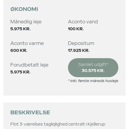
ØKONOMI
Månedlig leje
Aconto vand
5.975 KR.
100 KR.
Aconto varme
Depositum
600 KR.
17.925 KR.
Forudbetalt leje
Samlet udgift*
30.575 KR.
5.975 KR.
* inkl. første måneds husleje
BESKRIVELSE
Flot 3-værelses taglejlighed centralt i Kjellerup