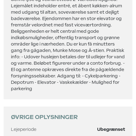
Lejemålet indeholder entré, et åbent køkken-alrum
med udgang til altan, soveværelse samt et dejligt
badeværelse. Ejendommen har en stor elevator og
fremstår velordnet med fast viceværtordning.
Beliggenheden er helt central med gode
indkøbsmuligheder, offentlig transport og grønne
områder lige i nærheden. Du er kun få minutters
gang fra gågaden, Munke Mose og Å-stien. Praktisk
info: - Udover huslejen betales der til udlejer for vand
og varme. Beløbet figurerer under a conto forbrug. -
El og antenne opkræves direkte fra de pågældende
forsyningsselskaber. Adgang til: - Cykelparkering -
Depotrum - Elevator - Vaskekælder - Mulighed for
parkering
ØVRIGE OPLYSNINGER
Lejeperiode
Ubegrænset