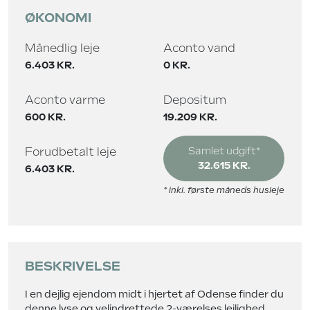
ØKONOMI
Månedlig leje
Aconto vand
6.403 KR.
0 KR.
Aconto varme
Depositum
600 KR.
19.209 KR.
Forudbetalt leje
Samlet udgift*
32.615 KR.
6.403 KR.
* inkl. første måneds husleje
BESKRIVELSE
I en dejlig ejendom midt i hjertet af Odense finder du
denne lyse og velindrettede 2-værelses lejlighed.