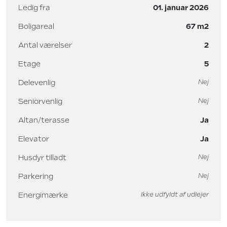
Ledig fra
01. januar 2026
Boligareal
67 m2
Antal værelser
2
Etage
5
Delevenlig
Nej
Seniorvenlig
Nej
Altan/terasse
Ja
Elevator
Ja
Husdyr tilladt
Nej
Parkering
Nej
Energimærke
Ikke udfyldt af udlejer