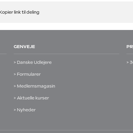
Kopier link til deling
GENVEJE
PR
> Danske Udlejere
> 3
> Formularer
> Medlemsmagasin
> Aktuelle kurser
> Nyheder