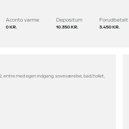
Aconto varme
Depositum
Forudbetalt 
0 KR.
10.350 KR.
3.450 KR.
M2, entre med egen indgang, soveværelse, bad/toilet,