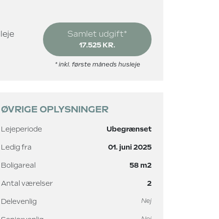
leje
Samlet udgift*
17.525 KR.
* inkl. første måneds husleje
ØVRIGE OPLYSNINGER
Lejeperiode
Ubegrænset
Ledig fra
01. juni 2025
Boligareal
58 m2
Antal værelser
2
Delevenlig
Nej