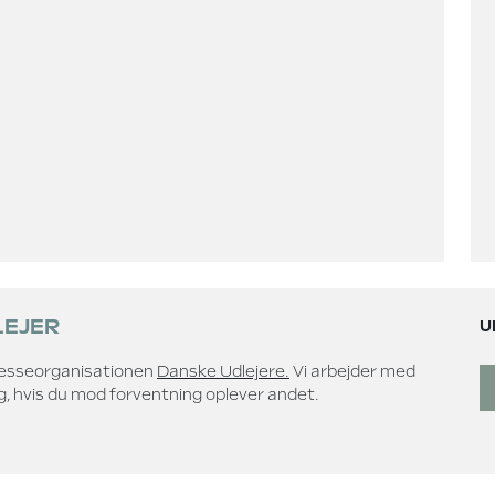
LEJER
U
eresseorganisationen
Danske Udlejere.
Vi arbejder med
ig, hvis du mod forventning oplever andet.