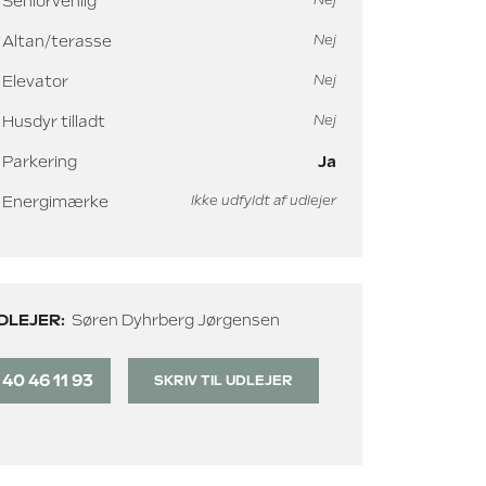
Seniorvenlig
Nej
Altan/terasse
Nej
Elevator
Nej
Husdyr tilladt
Nej
Parkering
Ja
Energimærke
Ikke udfyldt af udlejer
DLEJER:
Søren Dyhrberg Jørgensen
40 46 11 93
SKRIV TIL UDLEJER