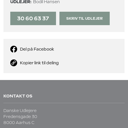
UDLEJER:
Bodil Hansen
30 60 63 37
SKRIV TIL UDLEJER
Del på Facebook
Kopier link til deling
KONTAKT OS
Danske Udlejere
Fredensgade 30
8000 Aarhus C