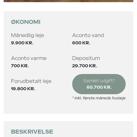
ØKONOMI
Månedlig leje
Aconto vand
9.900 KR.
600 KR.
Aconto varme
Depositum
700 KR.
29.700 KR.
Forudbetalt leje
Samlet udgift*
60.700 KR.
19.800 KR.
* inkl. første måneds husleje
BESKRIVELSE