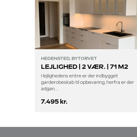
HEDENSTED, BYTORVET
LEJLIGHED | 2 VÆR. | 71 M2
I lejlighedens entre er der indbygget
garderobeskab til opbevaring, herfra er der
adgan...
7.495 kr.