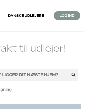
DANSKE UDLEJERE
LOG IND
akt til udlejer!
øgning